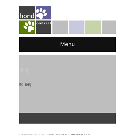
Menu
IPN
[tc_ipn]
Copyright © 2026
Hond Centraal Rotterdam
VOF