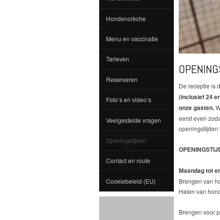
Hondencrèche
Menu en vaccinatie
Tarieven
OPENING
Reserveren
De receptie is 
(inclusief 24 
Foto’s en video’s
onze gasten.
Wi
eerst even zod
Veelgestelde vragen
openingstijden 
Openingstijden
OPENINGSTIJ
Contact en route
Maandag tot en
Cookiebeleid (EU)
Brengen van ho
Halen van honde
Brengen voor p