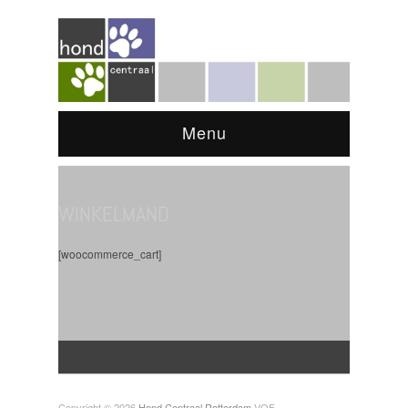
Menu
WINKELMAND
[woocommerce_cart]
Copyright © 2026
Hond Centraal Rotterdam
VOF